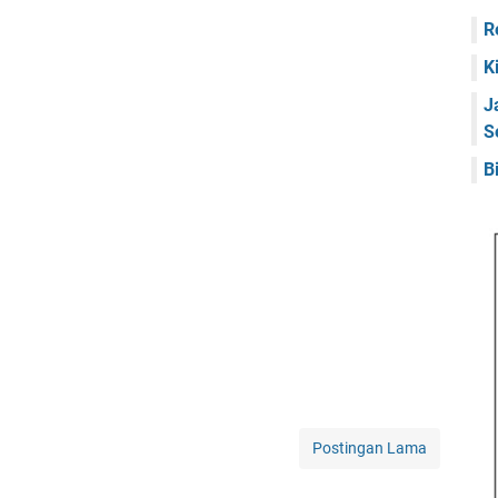
R
K
J
S
B
Postingan Lama