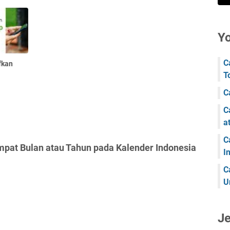
Y
C
fkan
T
C
C
a
C
mpat Bulan atau Tahun pada Kalender Indonesia
I
C
U
J